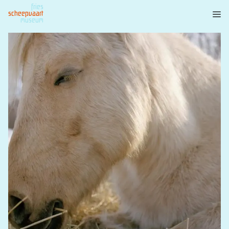
fries
scheepvaart
museum