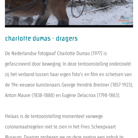
charlotte dumas · dragers
De Nederlandse fotograaf Charlotte Dumas (1977) is
gefascineerd door beweging. In deze tentoonstelling onderzoekt
zij het verband tussen haar eigen foto's en film en schetsen van
de 19e-eeuwse kunstenaars George Hendrik Breitner (1857-1923),
Anton Mauve (1838-1888) en Eugène Delacroix (1798-1863).
Helaas is de tentoonstelling momenteel vanwege
coronamaatregelen niet te zien in het Fries Scheepvaart
Museum. Daarom proberen we op deze pagina een indruk te