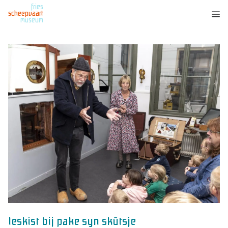
fries
scheepvaart
museum
leskist bij pake syn skûtsje