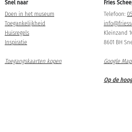
Snel naar
Fries Sche
Doen in het museum
Telefoon:
05
Toegankelijkheid
info@fries
Huisregels
Kleinzand 1
Inspiratie
8601 BH Sn
Toegangskaarten kopen
Google Map
Op de hoogt
Zoeken