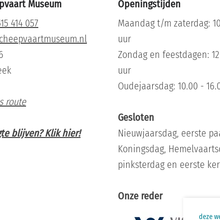
epvaart Museum
Openingstijden
15 414 057
Maandag t/m zaterdag: 10.
scheepvaartmuseum.nl
uur
6
Zondag en feestdagen: 12.
eek
uur
Oudejaarsdag: 10.00 - 16.
s route
Gesloten
e blijven? Klik hier!
Nieuwjaarsdag, eerste pa
Koningsdag, Hemelvaarts
pinksterdag en eerste ke
Onze reder
deze we