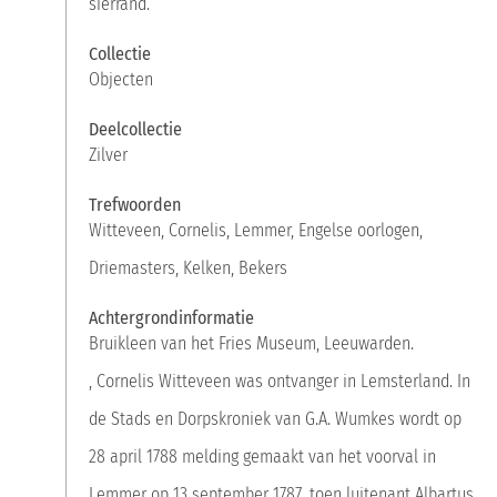
sierrand.
Collectie
Objecten
Deelcollectie
Zilver
Trefwoorden
Witteveen, Cornelis
,
Lemmer
,
Engelse oorlogen
,
Driemasters
,
Kelken
,
Bekers
Achtergrondinformatie
Bruikleen van het Fries Museum, Leeuwarden.
, Cornelis Witteveen was ontvanger in Lemsterland. In
de Stads en Dorpskroniek van G.A. Wumkes wordt op
Snel naar
28 april 1788 melding gemaakt van het voorval in
Doen in het museum
Lemmer op 13 september 1787, toen luitenant Albartus