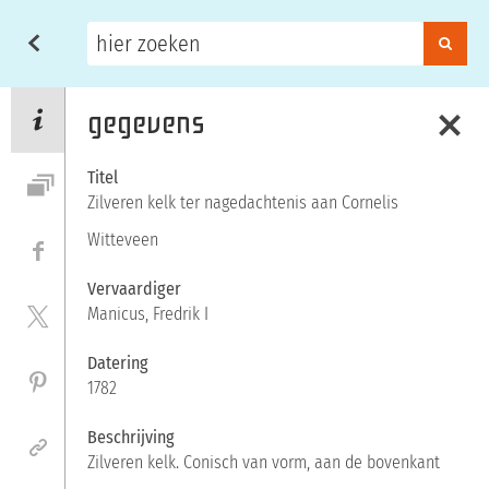
fries
scheepvaart
museum
Clo
collectie
Gegevens
gegevens
Titel
Assets
Zilveren kelk ter nagedachtenis aan Cornelis
Witteveen
Facebook
Vervaardiger
Twitter
Manicus, Fredrik I
Datering
Pinterest
1782
Beschrijving
Permalink
Zilveren kelk. Conisch van vorm, aan de bovenkant