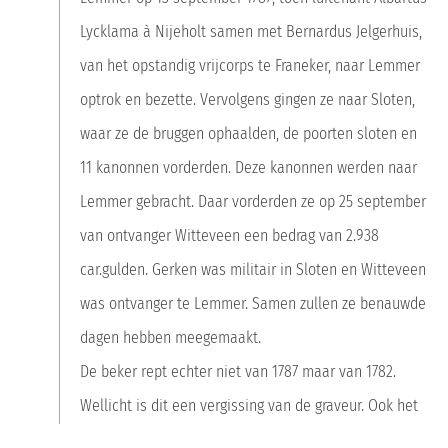
Toegankelijkheid
Lycklama à Nijeholt samen met Bernardus Jelgerhuis,
Huisregels
van het opstandig vrijcorps te Franeker, naar Lemmer
Inspiratie
optrok en bezette. Vervolgens gingen ze naar Sloten,
waar ze de bruggen ophaalden, de poorten sloten en
Zoeken
Toegangskaarten kopen
11 kanonnen vorderden. Deze kanonnen werden naar
deze website maakt gebruik van cookies
Lemmer gebracht. Daar vorderden ze op 25 september
Deze website gebruikt cookies en vergelijkbare technologieën onder
andere om u een optimale gebruikerservaring te bieden.
van ontvanger Witteveen een bedrag van 2.938
Fries Scheepvaart Museum
car.gulden. Gerken was militair in Sloten en Witteveen
Essential
Telefoon:
0515 414 057
was ontvanger te Lemmer. Samen zullen ze benauwde
Thirdparty
info@friesscheepvaartmuseum.nl
dagen hebben meegemaakt.
Kleinzand 16
De beker rept echter niet van 1787 maar van 1782.
Akkoord
8601 BH Sneek
Wellicht is dit een vergissing van de graveur. Ook het
ondersteboven afgebeelde schip zou kunnen duiden